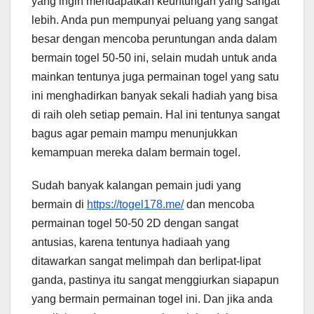
yang ingin mendapatkan keuntungan yang sangat
lebih. Anda pun mempunyai peluang yang sangat
besar dengan mencoba peruntungan anda dalam
bermain togel 50-50 ini, selain mudah untuk anda
mainkan tentunya juga permainan togel yang satu
ini menghadirkan banyak sekali hadiah yang bisa
di raih oleh setiap pemain. Hal ini tentunya sangat
bagus agar pemain mampu menunjukkan
kemampuan mereka dalam bermain togel.
Sudah banyak kalangan pemain judi yang
bermain di
https://togel178.me/
dan mencoba
permainan togel 50-50 2D dengan sangat
antusias, karena tentunya hadiaah yang
ditawarkan sangat melimpah dan berlipat-lipat
ganda, pastinya itu sangat menggiurkan siapapun
yang bermain permainan togel ini. Dan jika anda