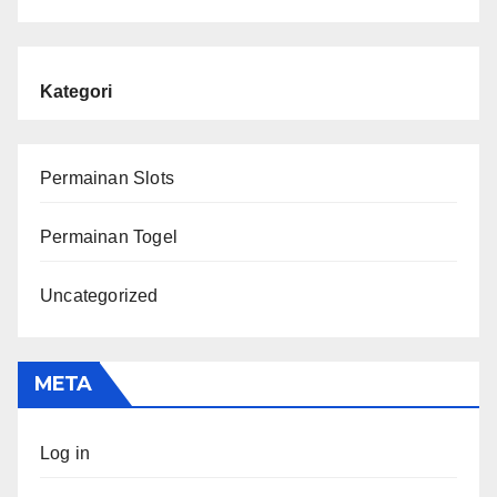
Kategori
Permainan Slots
Permainan Togel
Uncategorized
META
Log in