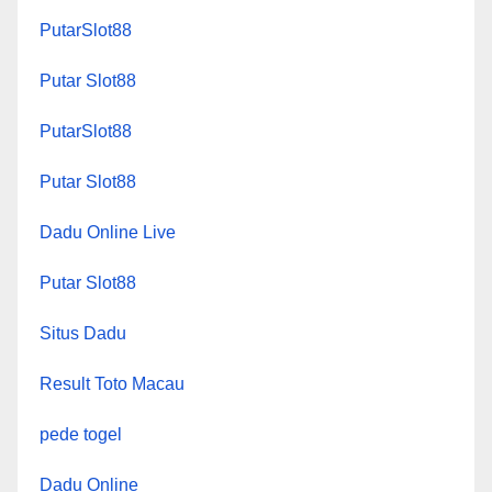
PutarSlot88
Putar Slot88
PutarSlot88
Putar Slot88
Dadu Online Live
Putar Slot88
Situs Dadu
Result Toto Macau
pede togel
Dadu Online