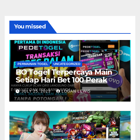
You missed
PERMAINAN TOGEL
UNCATEGORIZED
BO Togel Terpercaya Main
Setiap Hari Bet 100 Perak
JULY 25, 2023
LOGAN LEWIS