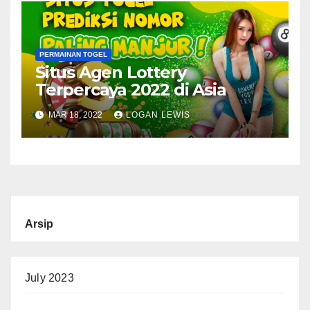
PERMAINAN TOGEL
Situs Agen Lottery
Terpercaya 2022 di Asia
MAR 18, 2022
LOGAN LEWIS
Arsip
July 2023