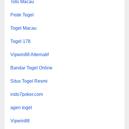
Toto Macau
Pede Togel
Togel Macau
Togel 178
Vipwin88 Alternatif
Bandar Togel Online
Situs Togel Resmi
indo7poker.com
agen togel
Vipwin88