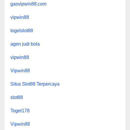
gasvipwin88.com
vipwin88
togelslot88
agen judi bola
vipwin88
Vipwin88
Situs Slot88 Terpercaya
slot88
Togel178
Vipwin88