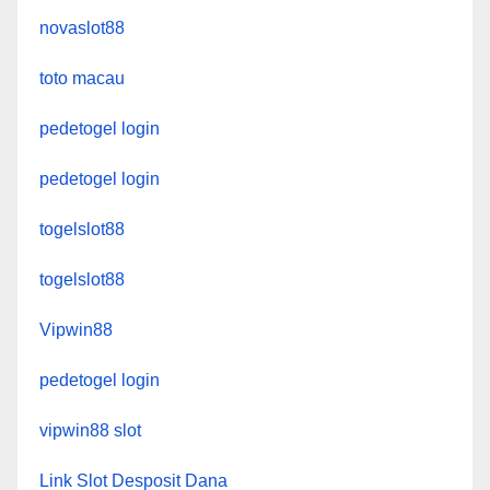
novaslot88
toto macau
pedetogel login
pedetogel login
togelslot88
togelslot88
Vipwin88
pedetogel login
vipwin88 slot
Link Slot Desposit Dana