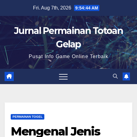
Skip
Fri. Aug 7th, 2026
9:54:45 AM
to
content
Jurnal Permainan Totoan
Gelap
Pusat Info Game Online Terbaik
PERMAINAN TOGEL
Mengenal Jenis