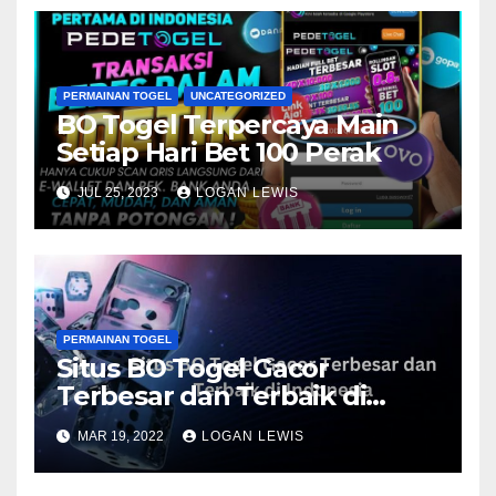
PERMAINAN TOGEL
UNCATEGORIZED
BO Togel Terpercaya Main
Setiap Hari Bet 100 Perak
JUL 25, 2023
LOGAN LEWIS
PERMAINAN TOGEL
Situs BO Togel Gacor
Terbesar dan Terbaik di
Indonesia
MAR 19, 2022
LOGAN LEWIS